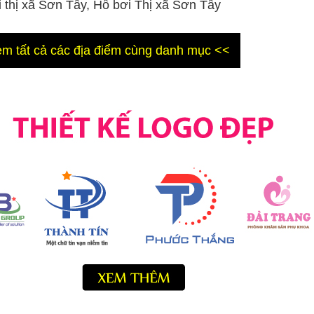
 thị xã Sơn Tây, Hồ bơi Thị xã Sơn Tây
m tất cả các địa điểm cùng danh mục <<