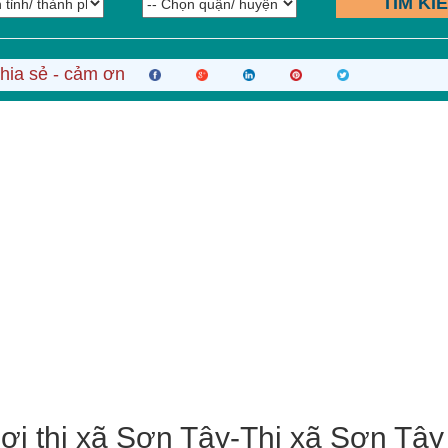
TÌM KI
hia sẻ - cảm ơn
ơi thị xã Sơn Tây-Thị xã Sơn Tây