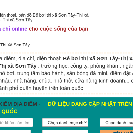
điện thoại, bản đồ Bể bơi thị xã Sơn Tây-Thị xã
- Thị xã Sơn Tây
 chỉ online
cho cuộc sống của bạn
-Thị Xã Sơn Tây
a điểm, địa chỉ, điện thoại:
Bể bơi thị xã Sơn Tây-Thị 
 Thị xã Sơn Tây
, trường học, công ty, phòng khám, ngâ
hồ bơi, trung tâm bảo hành, sân bóng đá mini, điểm đặt
hậu, nhà hàng, chùa, nhà thờ, cửa hàng kinh doanh... 
hành phố quận huyện trên toàn quốc
KIẾM ĐỊA ĐIỂM -
DỮ LIỆU ĐANG CẬP NHẬT TRÊN
 QUỐC