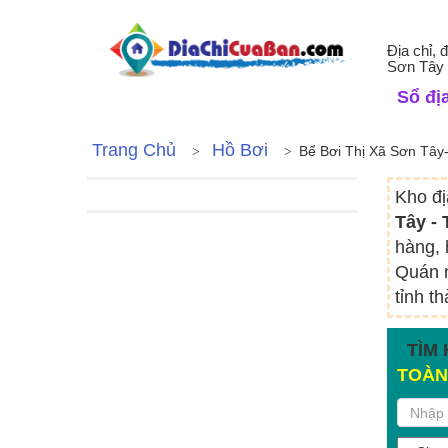
Địa chỉ, 
Sơn Tây 
Sổ địa
Trang Chủ
Hồ Bơi
Bể Bơi Thị Xã Sơn Tây
Kho đị
Tây -
hàng, 
Quán n
tỉnh t
TÌM 
TOÀN