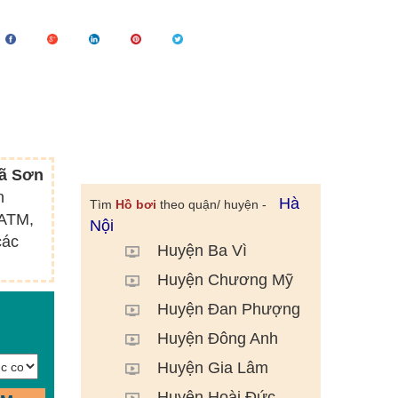
xã Sơn
n
Hà
Tìm
Hồ bơi
theo quận/ huyện -
 ATM,
Nội
các
Huyện Ba Vì
Huyện Chương Mỹ
Huyện Đan Phượng
Huyện Đông Anh
Huyện Gia Lâm
Huyện Hoài Đức