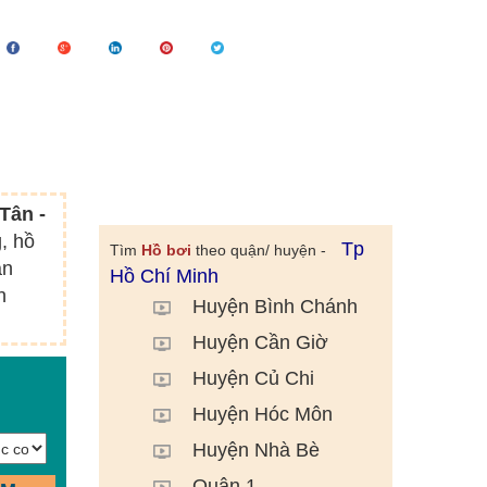
Tân -
, hồ
Tp
Tìm
Hồ bơi
theo quận/ huyện -
án
Hồ Chí Minh
h
Huyện Bình Chánh
Huyện Cần Giờ
Huyện Củ Chi
Huyện Hóc Môn
Huyện Nhà Bè
Quận 1