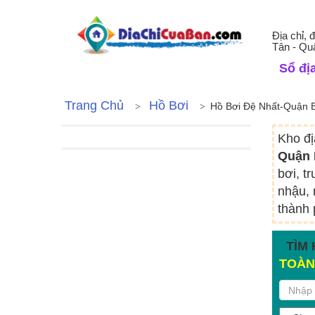
Địa chỉ, 
Tân - Qu
Sổ địa
Trang Chủ
Hồ Bơi
Hồ Bơi Đệ Nhất-Quận 
Kho đị
Quận 
bơi, t
nhậu, 
thành 
TÌM 
TOÀN