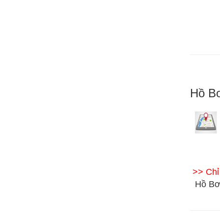
Hồ Bơ
>> Ch
Hồ Bơ