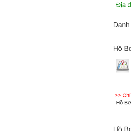
Địa đ
Danh 
Hồ Bơ
>> Ch
Hồ Bơ
Hồ Bơ