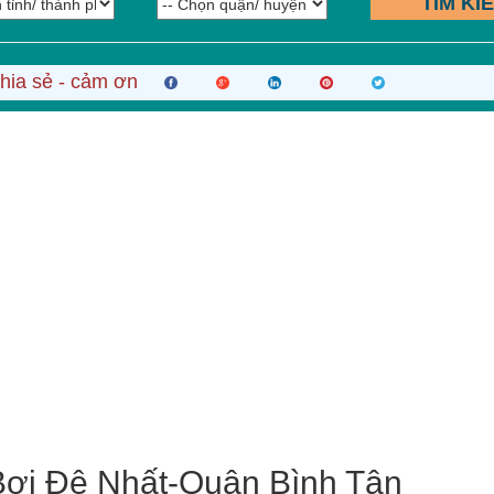
TÌM KI
hia sẻ - cảm ơn
ơi Đệ Nhất-Quận Bình Tân