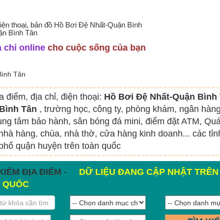
điện thoại, bản đồ Hồ Bơi Đệ Nhất-Quận Bình
ận Bình Tân
 chỉ online
cho cuộc sống của bạn
Bình Tân
a điểm, địa chỉ, điện thoại:
Hồ Bơi Đệ Nhất-Quận Bình 
Bình Tân
, trường học, công ty, phòng khám, ngân hàng
rung tâm bảo hành, sân bóng đá mini, điểm đặt ATM, Qu
nhà hàng, chùa, nhà thờ, cửa hàng kinh doanh... các tỉn
phố quận huyện trên toàn quốc
KIẾM ĐỊA ĐIỂM -
DỮ LIỆU ĐANG CẬP NHẬT TRÊN
 QUỐC