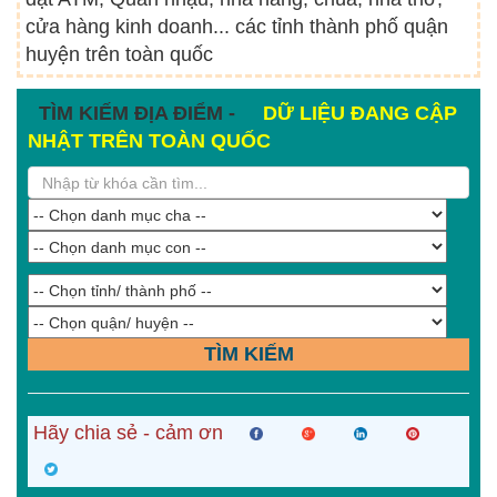
cửa hàng kinh doanh... các tỉnh thành phố quận
huyện trên toàn quốc
TÌM KIẾM ĐỊA ĐIỂM -
DỮ LIỆU ĐANG CẬP
NHẬT TRÊN TOÀN QUỐC
TÌM KIẾM
Hãy chia sẻ - cảm ơn