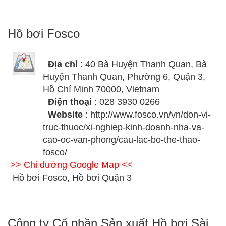
Hồ bơi Fosco
Địa chỉ
: 40 Bà Huyện Thanh Quan, Bà
Huyện Thanh Quan, Phường 6, Quận 3,
Hồ Chí Minh 70000, Vietnam
Điện thoại
: 028 3930 0266
Website
: http://www.fosco.vn/vn/don-vi-
truc-thuoc/xi-nghiep-kinh-doanh-nha-va-
cao-oc-van-phong/cau-lac-bo-the-thao-
fosco/
>> Chỉ đường Google Map <<
Hồ bơi Fosco, Hồ bơi Quận 3
Công ty Cổ phần Sản xuất Hồ bơi Sài