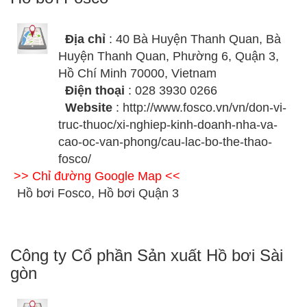
Địa chỉ
: 40 Bà Huyện Thanh Quan, Bà
Huyện Thanh Quan, Phường 6, Quận 3,
Hồ Chí Minh 70000, Vietnam
Điện thoại
: 028 3930 0266
Website
: http://www.fosco.vn/vn/don-vi-
truc-thuoc/xi-nghiep-kinh-doanh-nha-va-
cao-oc-van-phong/cau-lac-bo-the-thao-
fosco/
>> Chỉ đường Google Map <<
Hồ bơi Fosco, Hồ bơi Quận 3
Công ty Cổ phần Sản xuất Hồ bơi Sài
gòn