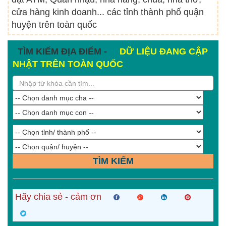
cửa hàng kinh doanh... các tỉnh thành phố quận
huyện trên toàn quốc
TÌM KIẾM ĐỊA ĐIỂM -
DỮ LIỆU ĐANG CẬP
NHẬT TRÊN TOÀN QUỐC
TÌM KIẾM
Hãy chia sẻ - cảm ơn