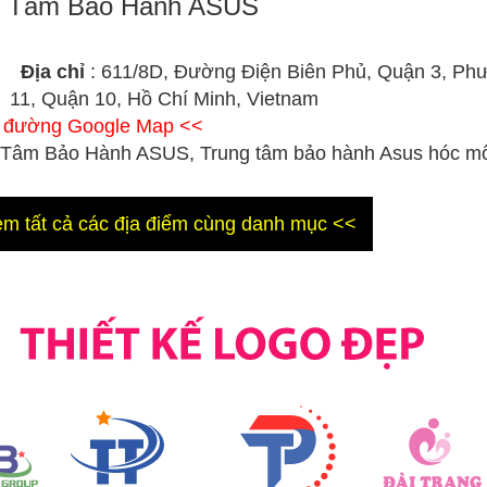
g Tâm Bảo Hành ASUS
Địa chỉ
: 611/8D, Đường Điện Biên Phủ, Quận 3, Ph
11, Quận 10, Hồ Chí Minh, Vietnam
ỉ đường Google Map <<
 Tâm Bảo Hành ASUS, Trung tâm bảo hành Asus hóc m
m tất cả các địa điểm cùng danh mục <<