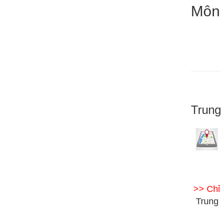
Môn
Trun
>> Ch
Trung