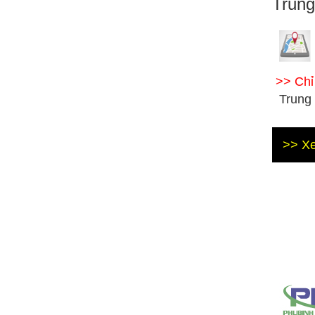
Trun
>> Ch
Trung
>> Xe