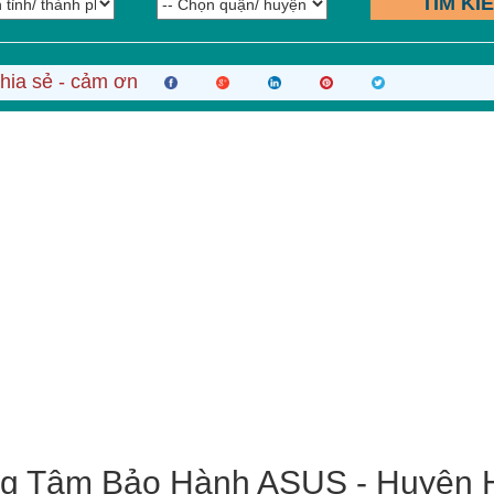
TÌM KI
hia sẻ - cảm ơn
ng Tâm Bảo Hành ASUS - Huyện 