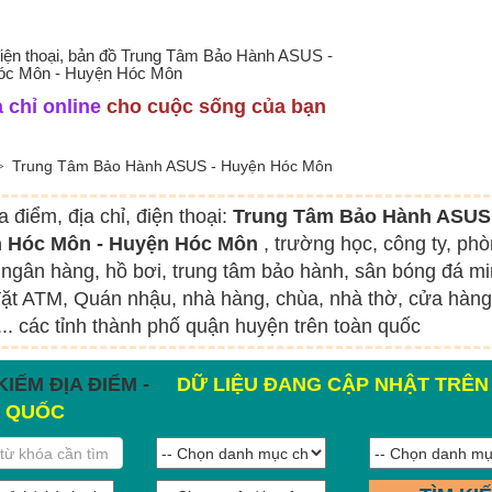
 điện thoại, bản đồ Trung Tâm Bảo Hành ASUS -
óc Môn - Huyện Hóc Môn
 chỉ online
cho cuộc sống của bạn
Trung Tâm Bảo Hành ASUS - Huyện Hóc Môn
a điểm, địa chỉ, điện thoại:
Trung Tâm Bảo Hành ASUS
 Hóc Môn - Huyện Hóc Môn
, trường học, công ty, ph
ngân hàng, hồ bơi, trung tâm bảo hành, sân bóng đá mi
ặt ATM, Quán nhậu, nhà hàng, chùa, nhà thờ, cửa hàng
.. các tỉnh thành phố quận huyện trên toàn quốc
KIẾM ĐỊA ĐIỂM -
DỮ LIỆU ĐANG CẬP NHẬT TRÊN
 QUỐC