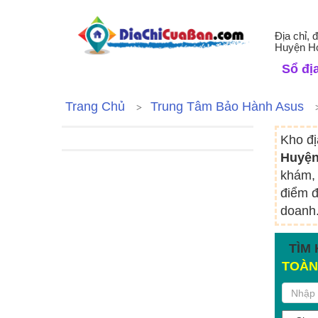
Địa chỉ,
Huyện H
Sổ địa
Trang Chủ
Trung Tâm Bảo Hành Asus
Kho đị
Huyện
khám, 
điểm đ
doanh.
TÌM 
TOÀN