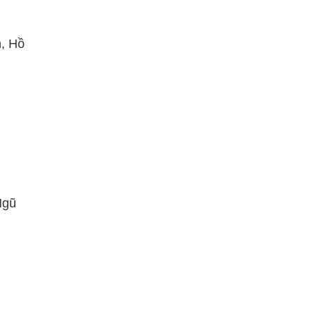
, Hồ
Ngũ