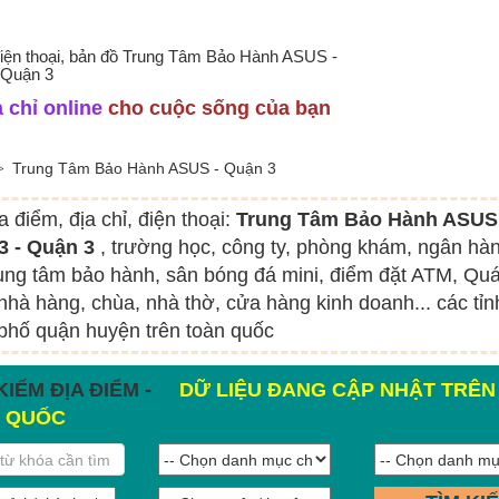
 điện thoại, bản đồ Trung Tâm Bảo Hành ASUS -
 Quận 3
 chỉ online
cho cuộc sống của bạn
Trung Tâm Bảo Hành ASUS - Quận 3
a điểm, địa chỉ, điện thoại:
Trung Tâm Bảo Hành ASUS
3 - Quận 3
, trường học, công ty, phòng khám, ngân hà
rung tâm bảo hành, sân bóng đá mini, điểm đặt ATM, Qu
nhà hàng, chùa, nhà thờ, cửa hàng kinh doanh... các tỉn
phố quận huyện trên toàn quốc
KIẾM ĐỊA ĐIỂM -
DỮ LIỆU ĐANG CẬP NHẬT TRÊN
 QUỐC