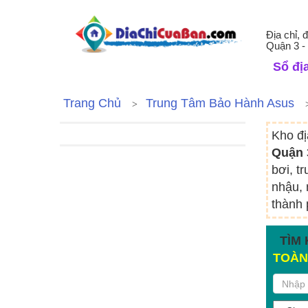
Địa chỉ,
Quận 3 -
Sổ địa
Trang Chủ
Trung Tâm Bảo Hành Asus
Kho đị
Quận 
bơi, t
nhậu, 
thành 
TÌM 
TOÀN