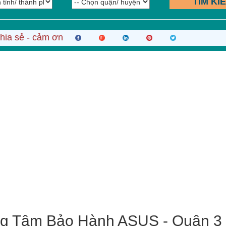
TÌM KI
hia sẻ - cảm ơn
ng Tâm Bảo Hành ASUS - Quận 3