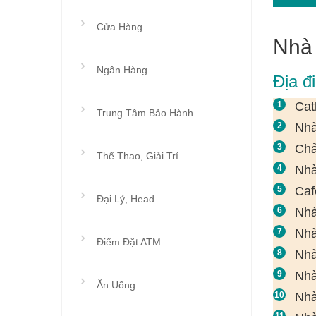
Cửa Hàng
Nhà
Ngân Hàng
Địa đ
Cat
Trung Tâm Bảo Hành
Nhà
Chả
Thể Thao, Giải Trí
Nhà
Caf
Đại Lý, Head
Nhà
Nhà
Điểm Đặt ATM
Nhà
Nhà
Ăn Uống
Nhà