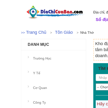
Địa chỉ, 
Sổ địa
Trang Chủ
Tôn Giáo
>>
Nhà Thờ
Kho đị
DANH MỤC
tâm bả
doanh.
Trường Học
TÌM 
Y Tế
Cơ Quan
Công Ty
Hãy c