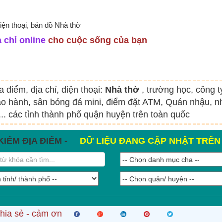
điện thoại, bản đồ Nhà thờ
 chỉ online
cho cuộc sống của bạn
a điểm, địa chỉ, điện thoại:
Nhà thờ
, trường học, công 
o hành, sân bóng đá mini, điểm đặt ATM, Quán nhậu, nh
.. các tỉnh thành phố quận huyện trên toàn quốc
KIẾM ĐỊA ĐIỂM -
DỮ LIỆU ĐANG CẬP NHẬT TRÊ
hia sẻ - cảm ơn