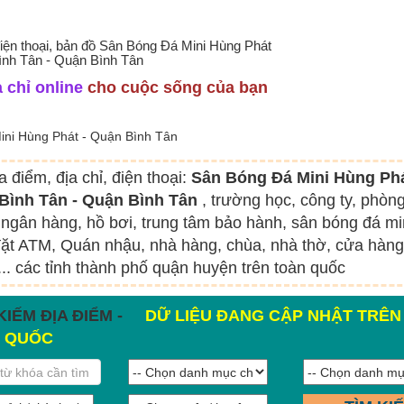
điện thoại, bản đồ Sân Bóng Đá Mini Hùng Phát
ình Tân - Quận Bình Tân
 chỉ online
cho cuộc sống của bạn
ini Hùng Phát - Quận Bình Tân
a điểm, địa chỉ, điện thoại:
Sân Bóng Đá Mini Hùng Phá
Bình Tân - Quận Bình Tân
, trường học, công ty, phòn
ngân hàng, hồ bơi, trung tâm bảo hành, sân bóng đá mi
ặt ATM, Quán nhậu, nhà hàng, chùa, nhà thờ, cửa hàng
.. các tỉnh thành phố quận huyện trên toàn quốc
KIẾM ĐỊA ĐIỂM -
DỮ LIỆU ĐANG CẬP NHẬT TRÊN
 QUỐC