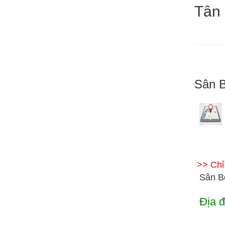
Tân
Sân B
>> Ch
Sân B
Địa đ