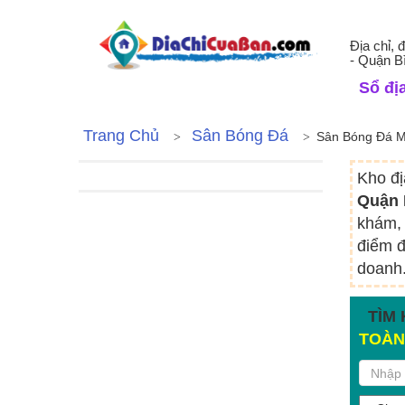
Địa chỉ, 
- Quận B
Sổ địa
Trang Chủ
Sân Bóng Đá
Sân Bóng Đá M
Kho đị
Quận 
khám, 
điểm đ
doanh.
TÌM 
TOÀN