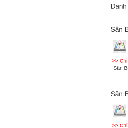
Danh 
Sân B
>> Ch
Sân B
Sân B
>> Ch