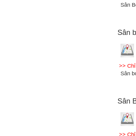
Sân B
Sân b
>> Ch
Sân b
Sân 
>> Ch