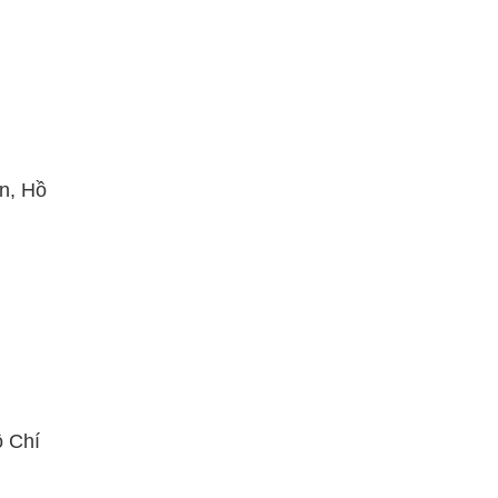
ân, Hồ
ồ Chí