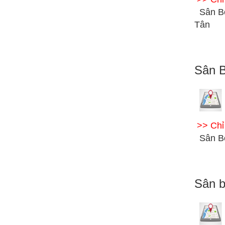
Sân B
Tân
Sân B
>> Ch
Sân B
Sân b