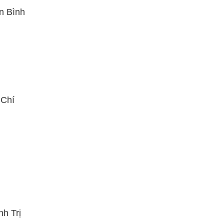
n Bình
 Chí
nh Trị