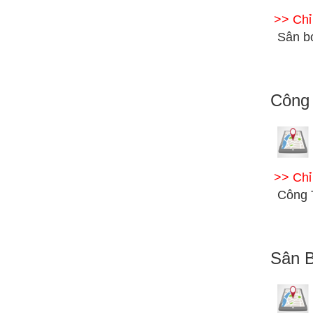
>> Ch
Sân b
Công
>> Ch
Công 
Sân 