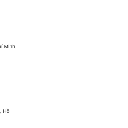
í Minh,
, Hồ