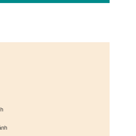
nh
ánh