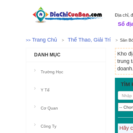
Địa chỉ, 
Sổ địa
Trang Chủ
Thể Thao, Giải Trí
>>
Sân B
Kho đị
DANH MỤC
trung 
doanh.
Trường Học
TÌM 
Y Tế
Cơ Quan
Công Ty
Hãy c