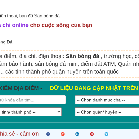
điện thoại, bản đồ Sân bóng đá
 chỉ online
cho cuộc sống của bạn
óng Đá
a điểm, địa chỉ, điện thoại:
Sân bóng đá
, trường học, 
tâm bảo hành, sân bóng đá mini, điểm đặt ATM, Quán nh
.. các tỉnh thành phố quận huyện trên toàn quốc
KIẾM ĐỊA ĐIỂM -
DỮ LIỆU ĐANG CẬP NHẬT TRÊ
hia sẻ - cảm ơn