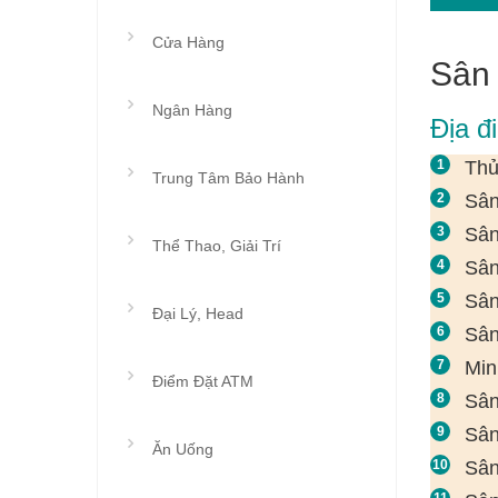
Cửa Hàng
Sân
Ngân Hàng
Địa đ
Thủ
Trung Tâm Bảo Hành
Sân
Sân
Thể Thao, Giải Trí
Sân
Sân
Đại Lý, Head
Sân
Min
Điểm Đặt ATM
Sân
Sân
Ăn Uống
Sân