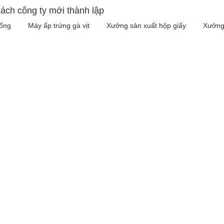
ách công ty mới thành lập
iống
Máy ấp trứng gà vịt
Xưởng sản xuất hộp giấy
Xưởng 