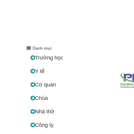
Danh mục
Trường học
Y tế
Cơ quan
Chùa
Nhà thờ
Công ty