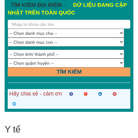
TÌM KIẾM ĐỊA ĐIỂM -
DỮ LIỆU ĐANG CẬP
NHẬT TRÊN TOÀN QUỐC
TÌM KIẾM
Hãy chia sẻ - cảm ơn
Y tế