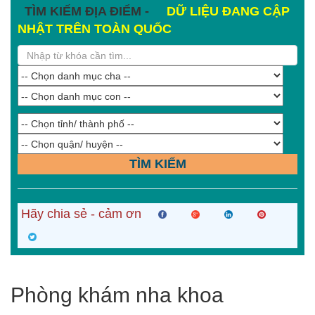
TÌM KIẾM ĐỊA ĐIỂM -
DỮ LIỆU ĐANG CẬP
NHẬT TRÊN TOÀN QUỐC
TÌM KIẾM
Hãy chia sẻ - cảm ơn
Phòng khám nha khoa