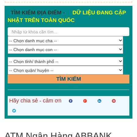
TÌM KIẾM ĐỊA ĐIỂM -
DỮ LIỆU ĐANG CẬP
NHẬT TRÊN TOÀN QUỐC
TÌM KIẾM
Hãy chia sẻ - cảm ơn
ATM Ngân Hàng ABBANK