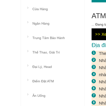
Cửa Hàng
ATM
Ngân Hàng
... Đang tả
>> Xe
Trung Tâm Bảo Hành
Địa đ
Thể Thao, Giải Trí
The
Nhà
Đại Lý, Head
Nhà
nhà
Điểm Đặt ATM
Nhà
Nhà
Ăn Uống
Nhà
Nhà