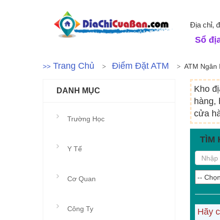
Địa chỉ,
Sổ địa
Trang Chủ
Điểm Đặt ATM
>>
ATM Ngân 
Kho đị
DANH MỤC
hàng, 
cửa hà
Trường Học
TÌM 
Y Tế
Cơ Quan
Công Ty
Hãy c