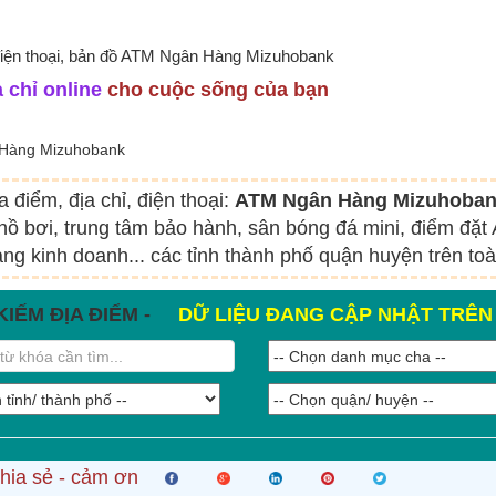
 điện thoại, bản đồ ATM Ngân Hàng Mizuhobank
 chỉ online
cho cuộc sống của bạn
Hàng Mizuhobank
a điểm, địa chỉ, điện thoại:
ATM Ngân Hàng Mizuhoba
hồ bơi, trung tâm bảo hành, sân bóng đá mini, điểm đặ
ng kinh doanh... các tỉnh thành phố quận huyện trên to
KIẾM ĐỊA ĐIỂM -
DỮ LIỆU ĐANG CẬP NHẬT TRÊ
hia sẻ - cảm ơn