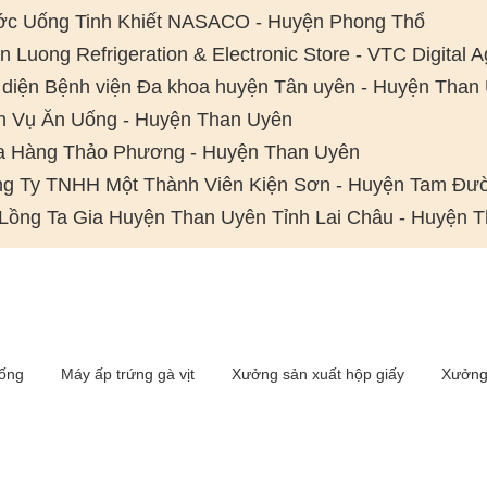
c Uống Tinh Khiết NASACO - Huyện Phong Thổ
n Luong Refrigeration & Electronic Store - VTC Digital
 diện Bệnh viện Đa khoa huyện Tân uyên - Huyện Than
h Vụ Ăn Uống - Huyện Than Uyên
 Hàng Thảo Phương - Huyện Than Uyên
g Ty TNHH Một Thành Viên Kiện Sơn - Huyện Tam Đư
Lồng Ta Gia Huyện Than Uyên Tỉnh Lai Châu - Huyện 
iống
Máy ấp trứng gà vịt
Xưởng sản xuất hộp giấy
Xưởng 