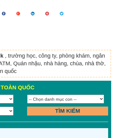
nk
, trường học, công ty, phòng khám, ngân
t ATM, Quán nhậu, nhà hàng, chùa, nhà thờ,
àn quốc
N TOÀN QUỐC
TÌM KIẾM