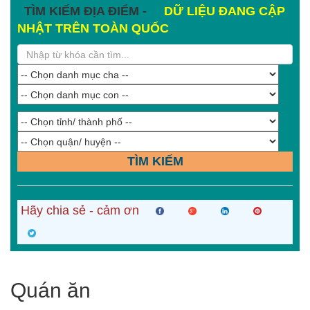
TÌM KIẾM ĐỊA ĐIỂM -
DỮ LIỆU ĐANG CẬP
NHẬT TRÊN TOÀN QUỐC
TÌM KIẾM
Hãy chia sẻ - cảm ơn
Quán ăn