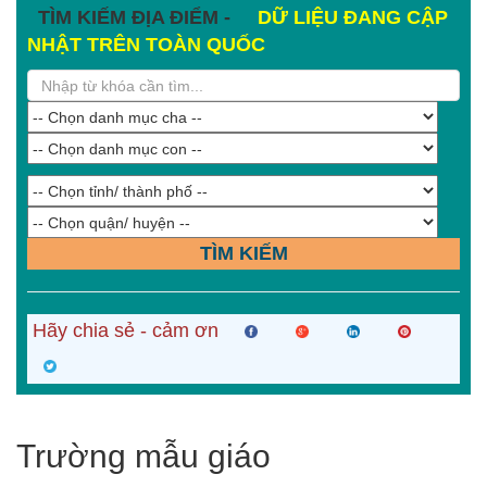
TÌM KIẾM ĐỊA ĐIỂM -
DỮ LIỆU ĐANG CẬP
NHẬT TRÊN TOÀN QUỐC
TÌM KIẾM
Hãy chia sẻ - cảm ơn
Trường mẫu giáo