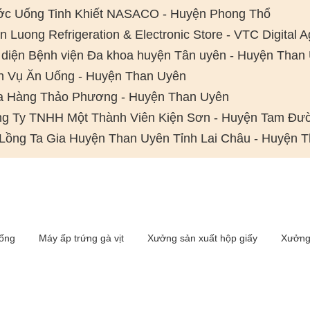
c Uống Tinh Khiết NASACO - Huyện Phong Thổ
n Luong Refrigeration & Electronic Store - VTC Digital
 diện Bệnh viện Đa khoa huyện Tân uyên - Huyện Than
h Vụ Ăn Uống - Huyện Than Uyên
 Hàng Thảo Phương - Huyện Than Uyên
g Ty TNHH Một Thành Viên Kiện Sơn - Huyện Tam Đư
Lồng Ta Gia Huyện Than Uyên Tỉnh Lai Châu - Huyện 
iống
Máy ấp trứng gà vịt
Xưởng sản xuất hộp giấy
Xưởng 