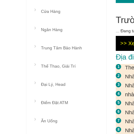
Cửa Hàng
Trư
Ngân Hàng
... Đang tả
>> Xe
Trung Tâm Bảo Hành
Địa đ
Thể Thao, Giải Trí
The
Nhà
Đại Lý, Head
Nhà
nhà
Điểm Đặt ATM
Nhà
Nhà
Ăn Uống
Nhà
Nhà