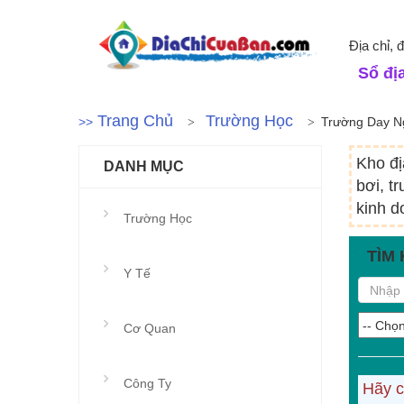
Địa chỉ, 
Sổ địa
Trang Chủ
Trường Học
>>
Trường Day N
Kho đị
DANH MỤC
bơi, t
kinh d
Trường Học
TÌM 
Y Tế
Cơ Quan
Công Ty
Hãy c