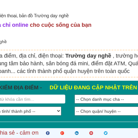
điện thoại, bản đồ Trường day nghề
 chỉ online
cho cuộc sống của bạn
ghề
a điểm, địa chỉ, điện thoại:
Trường day nghề
, trường 
rung tâm bảo hành, sân bóng đá mini, điểm đặt ATM, Qu
oanh... các tỉnh thành phố quận huyện trên toàn quốc
KIẾM ĐỊA ĐIỂM -
DỮ LIỆU ĐANG CẬP NHẬT TRÊ
hia sẻ - cảm ơn