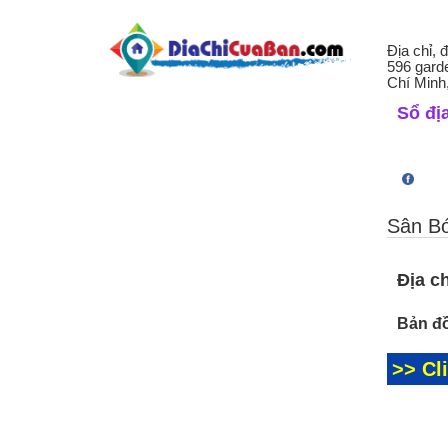
Địa chỉ, 
596 gard
Chí Minh
Sổ địa
Sân Bó
Địa ch
Bản đồ
>> Cl