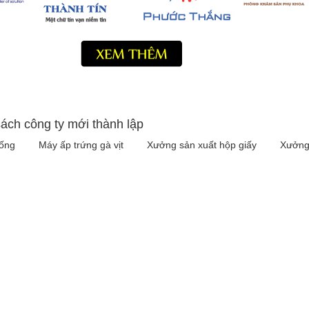
ách công ty mới thành lập
iống
Máy ấp trứng gà vịt
Xưởng sản xuất hộp giấy
Xưởng 