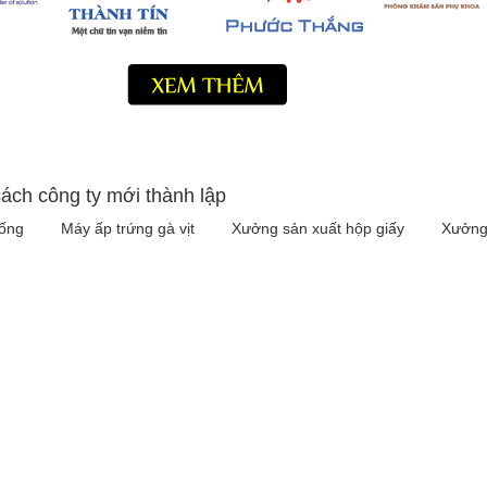
ách công ty mới thành lập
iống
Máy ấp trứng gà vịt
Xưởng sản xuất hộp giấy
Xưởng 