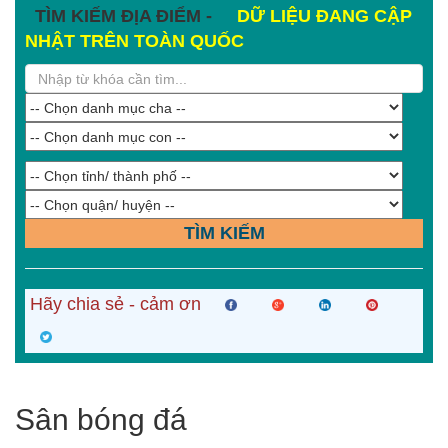
TÌM KIẾM ĐỊA ĐIỂM -
DỮ LIỆU ĐANG CẬP
NHẬT TRÊN TOÀN QUỐC
TÌM KIẾM
Hãy chia sẻ - cảm ơn
Sân bóng đá